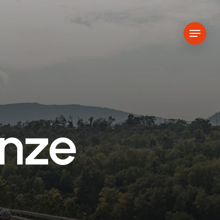
Menu
n
z
e