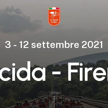
3
-
1
2
s
e
t
t
e
m
b
r
e
2
0
2
1
c
i
d
a
-
F
i
r
e